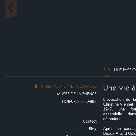
BIO
UNE PASSIO
Une vie à
CHRISTINE VIENNET, CÉRAMISTE
MUSÉE DE LA FAÏENCE
L´évocation de l
HORAIRES ET TARIFS
Christine Viennet,
1947, une form
essentielle da
céramique.
Contact
Blog
Après un passag
Beaux-Arts d´Oslo