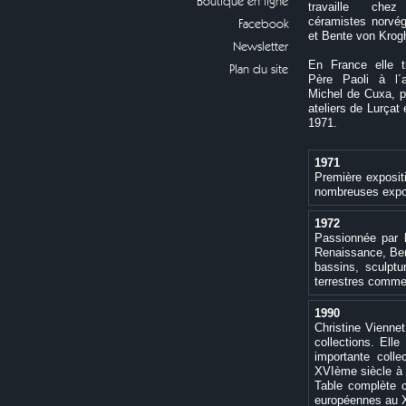
Boutique en ligne
travaille che
céramistes norvég
Facebook
et Bente von Krog
Newsletter
En France elle tr
Plan du site
Père Paoli à l´
Michel de Cuxa, p
ateliers de Lurçat
1971.
1971
Première expositi
nombreuses expos
1972
Passionnée par l
Renaissance, Ber
bassins, sculptu
terrestres comme
1990
Christine Vienne
collections. El
importante coll
XVIème siècle à a
Table complète 
européennes au 